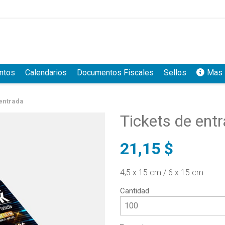
ntos
Calendarios
Documentos Fiscales
Sellos
Mas 
 entrada
Tickets de ent
21,15 $
4,5 x 15 cm / 6 x 15 cm
Cantidad