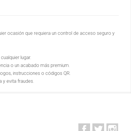
quier ocasión que requiera un control de acceso seguro y
cualquier lugar.
stencia o un acabado más premium.
logos, instrucciones o códigos QR.
a y evita fraudes.
Facebook
Twitter
Insta