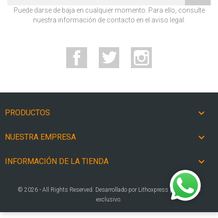
Puede darse de baja en cualquier momento. Para ello, consulte
nuestra información de contacto en el aviso legal.
Facebook
Twitter
Instagram

PRODUCTOS

NUESTRA EMPRESA

INFORMACIÓN DE LA TIENDA
© 2026 - All Rights Reserved. Desarrollado por Lithoxpress para su uso
exclusivo.